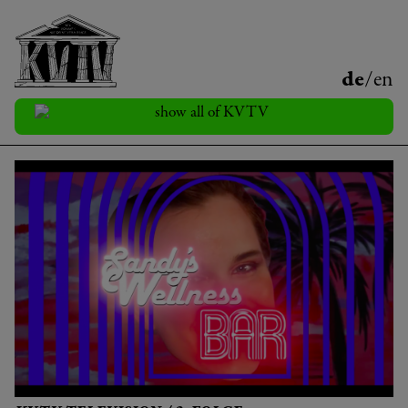
de
/
en