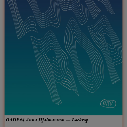
OADE#4 Anna Hjalmarsson — Lockrop