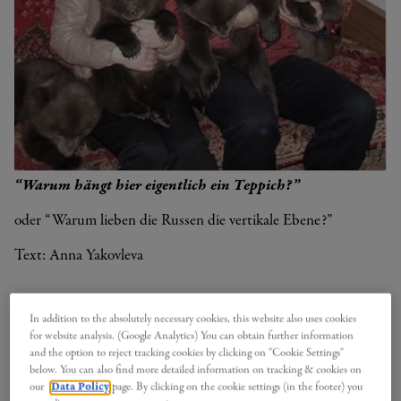
“Warum hängt hier eigentlich ein Teppich?”
oder “Warum lieben die Russen die vertikale Ebene?”
Text: Anna Yakovleva
In addition to the absolutely necessary cookies, this website also uses cookies
for website analysis. (Google Analytics) You can obtain further information
and the option to reject tracking cookies by clicking on "Cookie Settings"
below. You can also find more detailed information on tracking & cookies on
our
Data Policy
page. By clicking on the cookie settings (in the footer) you