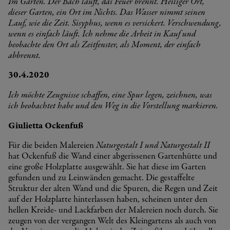
Im Garten. Der Bach läuft, das Feuer brennt. Heiliger Ort,
dieser Garten, ein Ort im Nichts. Das Wasser nimmt seinen
Lauf, wie die Zeit. Sisyphus, wenn es versickert. Verschwendung,
wenn es einfach läuft. Ich nehme die Arbeit in Kauf und
beobachte den Ort als Zeitfenster, als Moment, der einfach
abbrennt.
30.4.2020
Ich möchte Zeugnisse schaffen, eine Spur legen, zeichnen, was
ich beobachtet habe und den Weg in die Vorstellung markieren.
Giulietta Ockenfuß
Für die beiden Malereien
Naturgestalt I
und Naturgestalt II
hat Ockenfuß die Wand einer abgerissenen Gartenhütte und
eine große Holzplatte ausgewählt. Sie hat diese im Garten
gefunden und zu Leinwänden gemacht. Die gestaffelte
Struktur der alten Wand und die Spuren, die Regen und Zeit
auf der Holzplatte hinterlassen haben, scheinen unter den
hellen Kreide- und Lackfarben der Malereien noch durch. Sie
zeugen von der vergangen Welt des Kleingartens als auch von