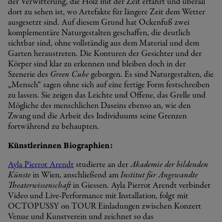
der Verwitterung, die Holz mit der Zeit erfährt und überall
dort zu sehen ist, wo Artefakte für längere Zeit dem Wetter
ausgesetzt sind. Auf diesem Grund hat Ockenfuß zwei
komplementäre Naturgestalten geschaffen, die deutlich
sichtbar sind, ohne vollständig aus dem Material und dem
Garten heraustreten. Die Konturen der Gesichter und der
Körper sind klar zu erkennen und bleiben doch in der
Szenerie des
Green Cube
geborgen. Es sind Naturgestalten, die
„Mensch“ sagen ohne sich auf eine fertige Form festschreiben
zu lassen. Sie zeigen das Leichte und Offene, das Grelle und
Mögliche des menschlichen Daseins ebenso an, wie den
Zwang und die Arbeit des Individuums seine Grenzen
fortwährend zu behaupten.
Künstlerinnen Biographien:
Ayla Pierrot Arendt
studierte an der
Akademie der bildenden
Künste
in Wien, anschließend am
Institut für Angewandte
Theaterwissenschaft
in Giessen. Ayla Pierrot Arendt verbindet
Video und Live-Performance mit Installation, folgt mit
OCTOPUSSY on TOUR Einladungen zwischen Konzert
Venue und Kunstverein und zeichnet so das