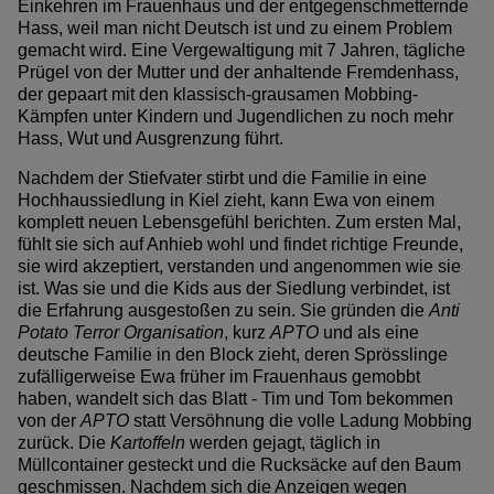
Einkehren im Frauenhaus und der entgegenschmetternde
Hass, weil man nicht Deutsch ist und zu einem Problem
gemacht wird. Eine Vergewaltigung mit 7 Jahren, tägliche
Prügel von der Mutter und der anhaltende Fremdenhass,
der gepaart mit den klassisch-grausamen Mobbing-
Kämpfen unter Kindern und Jugendlichen zu noch mehr
Hass, Wut und Ausgrenzung führt.
Nachdem der Stiefvater stirbt und die Familie in eine
Hochhaussiedlung in Kiel zieht, kann Ewa von einem
komplett neuen Lebensgefühl berichten. Zum ersten Mal,
fühlt sie sich auf Anhieb wohl und findet richtige Freunde,
sie wird akzeptiert, verstanden und angenommen wie sie
ist. Was sie und die Kids aus der Siedlung verbindet, ist
die Erfahrung ausgestoßen zu sein. Sie gründen die
Anti
Potato Terror Organisation
, kurz
APTO
und als eine
deutsche Familie in den Block zieht, deren Sprösslinge
zufälligerweise Ewa früher im Frauenhaus gemobbt
haben, wandelt sich das Blatt - Tim und Tom bekommen
von der
APTO
statt Versöhnung die volle Ladung Mobbing
zurück. Die
Kartoffeln
werden gejagt, täglich in
Müllcontainer gesteckt und die Rucksäcke auf den Baum
geschmissen. Nachdem sich die Anzeigen wegen