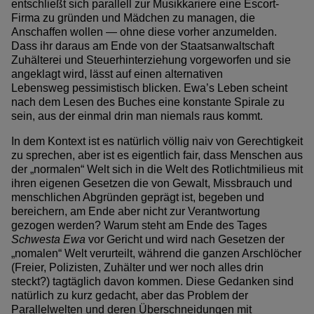
entschließt sich parallell zur Musikkariere eine Escort-
Firma zu gründen und Mädchen zu managen, die
Anschaffen wollen — ohne diese vorher anzumelden.
Dass ihr daraus am Ende von der Staatsanwaltschaft
Zuhälterei und Steuerhinterziehung vorgeworfen und sie
angeklagt wird, lässt auf einen alternativen
Lebensweg pessimistisch blicken. Ewa’s Leben scheint
nach dem Lesen des Buches eine konstante Spirale zu
sein, aus der einmal drin man niemals raus kommt.
In dem Kontext ist es natürlich völlig naiv von Gerechtigkeit
zu sprechen, aber ist es eigentlich fair, dass Menschen aus
der „normalen“ Welt sich in die Welt des Rotlichtmilieus mit
ihren eigenen Gesetzen die von Gewalt, Missbrauch und
menschlichen Abgründen geprägt ist, begeben und
bereichern, am Ende aber nicht zur Verantwortung
gezogen werden? Warum steht am Ende des Tages
Schwesta Ewa
vor Gericht und wird nach Gesetzen der
„nomalen“ Welt verurteilt, während die ganzen Arschlöcher
(Freier, Polizisten, Zuhälter und wer noch alles drin
steckt?) tagtäglich davon kommen. Diese Gedanken sind
natürlich zu kurz gedacht, aber das Problem der
Parallelwelten und deren Überschneidungen mit