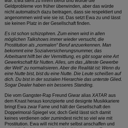
war
. Ewa steht zu ihrem Beruf und würde die
Geldprobleme von früher überwinden, aber das würde
nicht automatisch dazu beitragen, dass sie respektiert und
angenommen wird wie sie ist. Das setzt Ewa zu und lässt
sie keinen Platz in der Gesellschaft finden.
Es ist schon schizophren. Zum einen wird in allen
möglichen Talkshows immer wieder versucht, die
Prostitution als „normalen“ Beruf anzuerkennen. Man
bekommt eine Sozialversicherungsnummer, das
Arbeitsamt hilft bei der Vermittlung, es gibt sogar eine Art
Gewerkschaft für Nutten. Alles, um das „älteste Gewerbe
der Welt“ zu normalisieren. Aber die Realität ist: Wenn du
eine Nutte bist, bist du eine Nutte. Die Leute scheißen auf
dich. Du bist in der sozialen Hierarchie das unterste Glied.
Sogar Dealer haben ein besseres Standing.
Die vom Gangster-Rap Freund Giwar alias
XATAR
aus
dem Knast heraus konzipierte und designte Musikkariere
bringt Ewa zwar Fame und hält der Gesellschaft den
Doppelmoral-Spiegel vor, doch Geld lässt sich damit
keines verdienen oder zumindest nicht so viel wie mit
Prostitution. Ewa will nicht mehr selbst anschaffen und