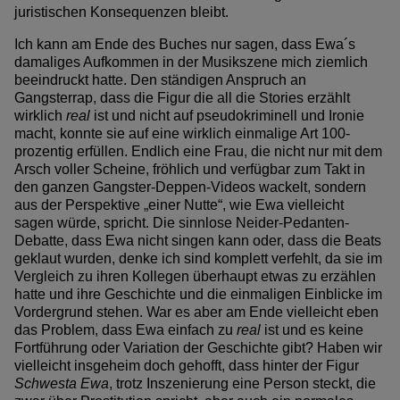
juristischen Konsequenzen bleibt.
Ich kann am Ende des Buches nur sagen, dass Ewa´s
damaliges Aufkommen in der Musikszene mich ziemlich
beeindruckt hatte. Den ständigen Anspruch an
Gangsterrap, dass die Figur die all die Stories erzählt
wirklich
real
ist und nicht auf pseudokriminell und Ironie
macht, konnte sie auf eine wirklich einmalige Art 100-
prozentig erfüllen. Endlich eine Frau, die nicht nur mit dem
Arsch voller Scheine, fröhlich und verfügbar zum Takt in
den ganzen Gangster-Deppen-Videos wackelt, sondern
aus der Perspektive „einer Nutte“, wie Ewa vielleicht
sagen würde, spricht. Die sinnlose Neider-Pedanten-
Debatte, dass Ewa nicht singen kann oder, dass die Beats
geklaut wurden, denke ich sind komplett verfehlt, da sie im
Vergleich zu ihren Kollegen überhaupt etwas zu erzählen
hatte und ihre Geschichte und die einmaligen Einblicke im
Vordergrund stehen. War es aber am Ende vielleicht eben
das Problem, dass Ewa einfach zu
real
ist und es keine
Fortführung oder Variation der Geschichte gibt? Haben wir
vielleicht insgeheim doch gehofft, dass hinter der Figur
Schwesta Ewa
, trotz Inszenierung eine Person steckt, die