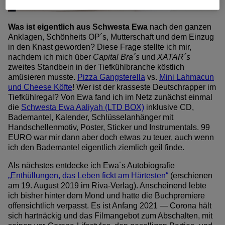
Was ist eigentlich aus Schwesta Ewa
nach den ganzen
Anklagen, Schönheits OP´s, Mutterschaft und dem Einzug
in den Knast geworden? Diese Frage stellte ich mir,
nachdem ich mich über
Capital Bra´s
und
XATAR´s
zweites Standbein in der Tiefkühlbranche köstlich
amüsieren musste.
Pizza Gangsterella
vs.
Mini Lahmacun
und Cheese Köfte
! Wer ist der krasseste Deutschrapper im
Tiefkühlregal? Von Ewa fand ich im Netz zunächst einmal
die
Schwesta Ewa Aaliyah (LTD BOX)
inklusive CD,
Bademantel, Kalender, Schlüsselanhänger mit
Handschellenmotiv, Poster, Sticker und Instrumentals. 99
EURO war mir dann aber doch etwas zu teuer, auch wenn
ich den Bademantel eigentlich ziemlich geil finde.
Als nächstes entdecke ich Ewa´s Autobiografie
„Enthüllungen, das Leben fickt am Härtesten“
(erschienen
am 19. August 2019 im Riva-Verlag). Anscheinend lebte
ich bisher hinter dem Mond und hatte die Buchpremiere
offensichtlich verpasst. Es ist Anfang 2021 — Corona hält
sich hartnäckig und das Filmangebot zum Abschalten, mit