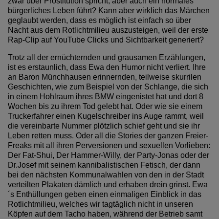
zwar über Prostitution spricht, aber auch ein normales
bürgerliches Leben führt? Kann aber wirklich das Märchen
geglaubt werden, dass es möglich ist einfach so über
Nacht aus dem Rotlichtmilieu auszusteigen, weil der erste
Rap-Clip auf YouTube Clicks und Sichtbarkeit generiert?
Trotz all der ernüchternden und grausamen Erzählungen,
ist es erstaunlich, dass Ewa den Humor nicht verliert. Ihre
an Baron Münchhausen erinnernden, teilweise skurrilen
Geschichten, wie zum Beispiel von der Schlange, die sich
in einem Hohlraum ihres BMW eingenistet hat und dort 8
Wochen bis zu ihrem Tod gelebt hat. Oder wie sie einem
Truckerfahrer einen Kugelschreiber ins Auge rammt, weil
die vereinbarte Nummer plötzlich schief geht und sie ihr
Leben retten muss. Oder all die Stories der ganzen Freier-
Freaks mit all ihren Perversionen und sexuellen Vorlieben:
Der Fat-Shui, Der Hammer-Willy, der Party-Jonas oder der
Dr.Josef mit seinem kannibalistischen Fetisch, der dann
bei den nächsten Kommunalwahlen von den in der Stadt
verteilten Plakaten dämlich und erhaben drein grinst. Ewa
´s Enthüllungen geben einen einmaligen Einblick in das
Rotlichtmilieu, welches wir tagtäglich nicht in unseren
Köpfen auf dem Tacho haben, während der Betrieb samt