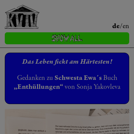
de
/
en
Das Leben fickt am Härtesten!
Gedanken zu
Schwesta Ewa´s
Buch
„Enthüllungen“
von Sonja Yakovleva