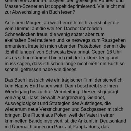
seinen vor-Corona-Lifestyles, den geselligen Parties- und
Massen-Szenerien ist doppelt deprimierend. Vielleicht mal
zur Abwechslung ein Buch lesen?
An einem Morgen, an welchem ich mich zuerst über die
vom Himmel auf die weißen Dächer tanzenden
Schneeflocken freue, die wenig später aber zum
ekelhaften Brei mutieren und keineswegs zum Rausgehen
ermuntern, freue ich mich über den Paketboten, der mir die
„Enthüllungen“ von Schwesta Ewa bringt. Gegen 16 Uhr
als es schon dämmert bin ich mit der Lektüre fertig und
muss sagen, dass ich schon lange nicht mehr ein Buch so
schnell gefressen habe wie dieses.
Das Buch liest sich wie ein tragischer Film, der sicherlich
kein Happy End haben wird. Darin beschreibt sie ihren
Werdegang bis zu ihrer Verurteilung. Dieser ist geprägt
von Angst, Hass, Gewalt, Ausgrenzung, Geldnot,
Ausweglosigkeit und Strategien des Aufstieges, die
wiederrum neue Verstrickungen und Sackgassen mit sich
bringen. Die Flucht aus Polen, weil der Vater in einer
kriminellen Bande involviert ist, die Ankunft in Deutschland
mit Übernachtungen im Park auf Pappkartons, das